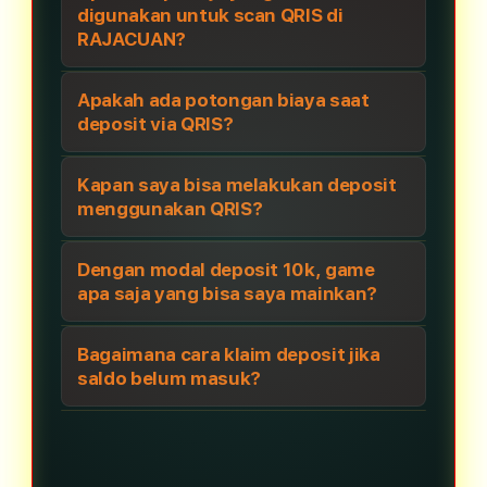
sistem
QRIS otomatis
, jadi begitu
digunakan untuk scan QRIS di
kamu selesai scan dan transfer, saldo
RAJACUAN?
akan langsung masuk ke akun dalam
Semua aplikasi yang mendukung
hitungan detik tanpa harus
Apakah ada potongan biaya saat
pembayaran
QRIS
bisa digunakan,
deposit via QRIS?
menunggu lama.
mulai dari e-wallet seperti Dana,
Tidak ada sama sekali. Deposit
Rp
OVO, GoPay, LinkAja, hingga layanan
Kapan saya bisa melakukan deposit
10.000
via
QRIS
akan masuk utuh ke
mobile banking dari bank apa pun.
menggunakan QRIS?
saldo akun kamu senilai Rp 10.000
Layanan deposit QRIS di RAJACUAN
tanpa potongan biaya admin.
Dengan modal deposit 10k, game
tersedia dan aktif selama 24 jam
apa saja yang bisa saya mainkan?
nonstop setiap hari, selama tidak
Kamu bebas memilih dan memainkan
ada gangguan massal dari pihak
Bagaimana cara klaim deposit jika
semua jenis game
slot
yang tersedia
bank atau penyedia e-wallet.
saldo belum masuk?
di platform kami, mulai dari
Jika terjadi kendala jaringan yang
Pragmatic Play
,
PG Soft
, hingga
membuat saldo tertunda, kamu
provider populer lainnya.
tinggal hubungi layanan Customer