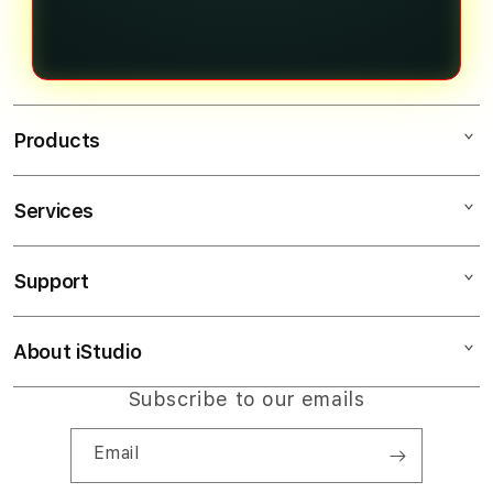
Service kami via Live Chat dengan
melampirkan bukti transfer agar
langsung dibantu proses manual.
Products
Services
RAJACUAN
RAJA CUAN
Support
AppleCare+
RAJACUAN LOGIN
Corporate
RAJACUAN DAFTAR
About iStudio
My Account
Slot ONLINE
RAJACUAN LIVECHAT
Collection & Delivery
Subscribe to our emails
Elush Service Provider
RAJACUAN LINK
About Us
Returns & Exchanges
Financing Options
Email
Find an iStudio near you
Contact Us
Trade-in