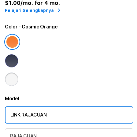
$1.00
/mo. for 4 mo.
Pelajari Selengkapnya
Color
- Cosmic Orange
Model
LINK RAJACUAN
RAJA CUAN