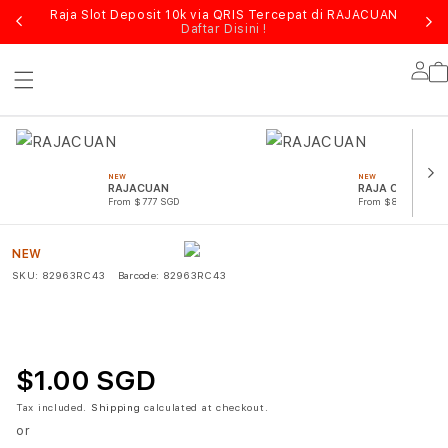
Raja Slot Deposit 10k via QRIS Tercepat di RAJACUAN
mah
Daftar Disini !
Lo
in
NEW
NEW
RAJACUAN
RAJA CUAN
From $777 SGD
From $888 SGD
NEW
SKU:
82963RC43
Barcode:
82963RC43
$1.00 SGD
Tax included.
Shipping
calculated at checkout.
or