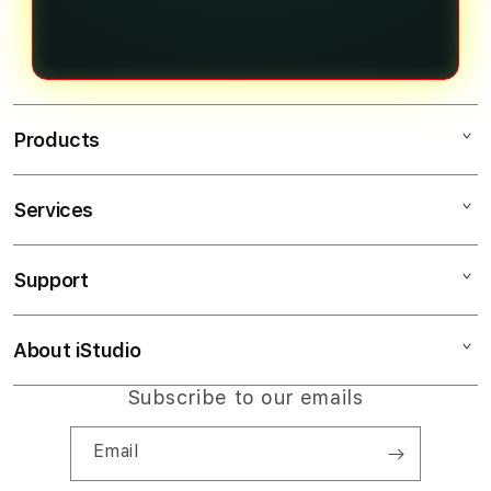
Service kami via Live Chat dengan
melampirkan bukti transfer agar
langsung dibantu proses manual.
Products
Services
RAJACUAN
RAJA CUAN
Support
AppleCare+
RAJACUAN LOGIN
Corporate
RAJACUAN DAFTAR
About iStudio
My Account
Slot ONLINE
RAJACUAN LIVECHAT
Collection & Delivery
Subscribe to our emails
Elush Service Provider
RAJACUAN LINK
About Us
Returns & Exchanges
Financing Options
Email
Find an iStudio near you
Contact Us
Trade-in