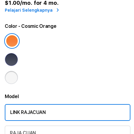
$1.00
/mo. for 4 mo.
Pelajari Selengkapnya
Color
- Cosmic Orange
Model
LINK RAJACUAN
RAJA CUAN