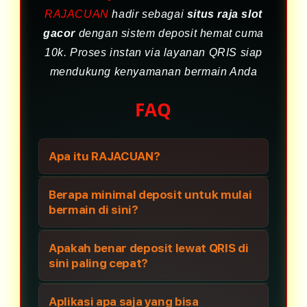
RAJACUAN
hadir sebagai
situs raja slot
gacor
dengan sistem deposit hemat cuma
10k. Proses instan via layanan QRIS siap
mendukung kenyamanan bermain Anda
FAQ
Apa itu RAJACUAN?
RAJACUAN adalah situs
slot online
Berapa minimal deposit untuk mulai
resmi yang menyediakan berbagai
bermain di sini?
macam permainan game
slot
dengan
Sangat terjangkau, kamu sudah bisa
sistem transaksi yang mudah dan
Apakah benar deposit lewat QRIS di
mulai bermain dan mencoba
ramah modal receh.
sini paling cepat?
keberuntungan hanya dengan
Benar sekali. Kami menggunakan
minimal deposit Rp 10.000
saja.
Aplikasi apa saja yang bisa