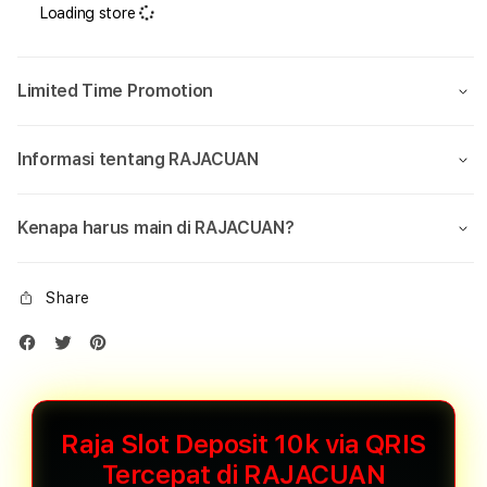
Deposit
Depo
Loading store
10k
10k
via
via
QRIS
QRIS
Limited Time Promotion
Tercepat
Terc
di
di
RAJACUAN
RAJ
Informasi tentang RAJACUAN
Kenapa harus main di RAJACUAN?
Share
Raja Slot Deposit 10k via QRIS
Tercepat di RAJACUAN