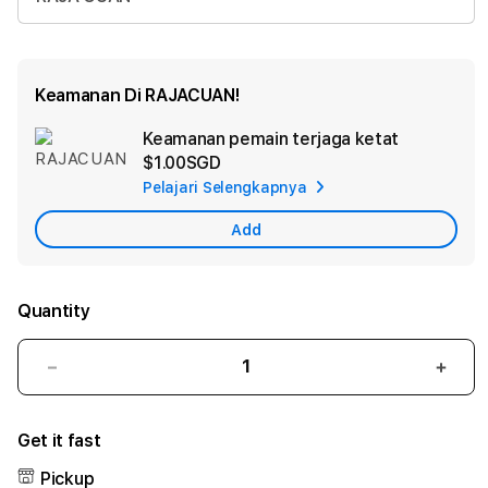
Keamanan Di RAJACUAN!
Keamanan pemain terjaga ketat
Ad
$1.00SGD
App
Pelajari Selengkapnya
Car
Add
Quantity
Decrease
Incr
quantity
quant
for
for
Get it fast
Raja
Raja
Slot
Slot
Pickup