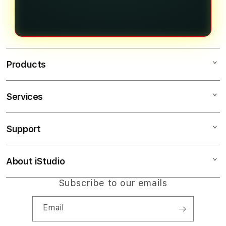
Service kami via Live Chat dengan
melampirkan bukti transfer agar
langsung dibantu proses manual.
Products
Services
RAJACUAN
RAJA CUAN
Support
AppleCare+
RAJACUAN LOGIN
Corporate
RAJACUAN DAFTAR
About iStudio
My Account
Slot ONLINE
RAJACUAN LIVECHAT
Collection & Delivery
Subscribe to our emails
Elush Service Provider
RAJACUAN LINK
About Us
Returns & Exchanges
Financing Options
Email
Find an iStudio near you
Contact Us
Trade-in