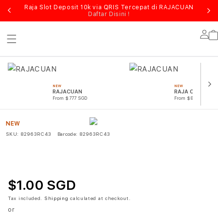
Raja Slot Deposit 10k via QRIS Tercepat di RAJACUAN
mah
Daftar Disini !
Lo
in
NEW
NEW
RAJACUAN
RAJA CUAN
From $777 SGD
From $888 SGD
NEW
SKU:
82963RC43
Barcode:
82963RC43
$1.00 SGD
Tax included.
Shipping
calculated at checkout.
or