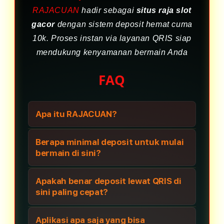
RAJACUAN
hadir sebagai
situs raja slot
gacor
dengan sistem deposit hemat cuma
10k. Proses instan via layanan QRIS siap
mendukung kenyamanan bermain Anda
FAQ
Apa itu RAJACUAN?
RAJACUAN adalah situs
slot online
Berapa minimal deposit untuk mulai
resmi yang menyediakan berbagai
bermain di sini?
macam permainan game
slot
dengan
Sangat terjangkau, kamu sudah bisa
sistem transaksi yang mudah dan
Apakah benar deposit lewat QRIS di
mulai bermain dan mencoba
ramah modal receh.
sini paling cepat?
keberuntungan hanya dengan
Benar sekali. Kami menggunakan
minimal deposit Rp 10.000
saja.
Aplikasi apa saja yang bisa