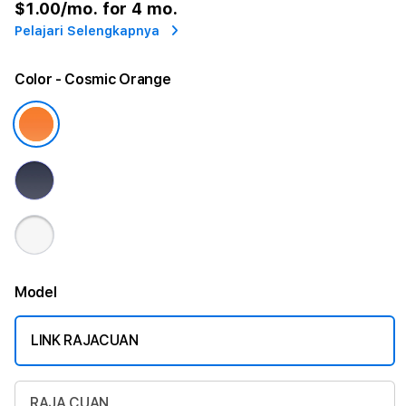
$1.00
/mo. for 4 mo.
Pelajari Selengkapnya
Color
- Cosmic Orange
Model
LINK RAJACUAN
RAJA CUAN