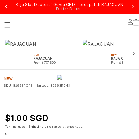
Raja Slot Deposit 10k via QRIS Tercepat di RAJACUAN
mah
Daftar Disini !
Lo
in
NEW
NEW
RAJACUAN
RAJA CUAN
From $777 SGD
From $888 SGD
NEW
SKU:
82963RC43
Barcode:
82963RC43
$1.00 SGD
Tax included.
Shipping
calculated at checkout.
or