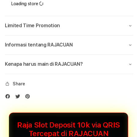
Deposit
Depo
Loading store
10k
10k
via
via
QRIS
QRIS
Limited Time Promotion
Tercepat
Terc
di
di
RAJACUAN
RAJ
Informasi tentang RAJACUAN
Kenapa harus main di RAJACUAN?
Share
Raja Slot Deposit 10k via QRIS
Tercepat di RAJACUAN