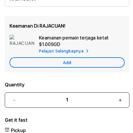
Keamanan Di RAJACUAN!
Keamanan pemain terjaga ketat
Ad
$1.00SGD
App
Pelajari Selengkapnya
Car
Add
Quantity
Decrease
Incr
quantity
quant
for
for
Get it fast
Raja
Raja
Slot
Slot
Pickup