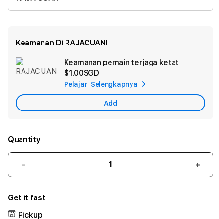
Keamanan Di RAJACUAN!
Keamanan pemain terjaga ketat
Ad
$1.00SGD
App
Pelajari Selengkapnya
Car
Add
Quantity
Decrease
Incr
quantity
quant
for
for
Get it fast
Raja
Raja
Slot
Slot
Pickup