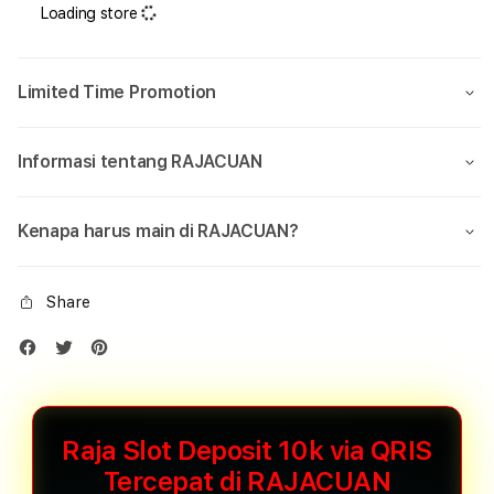
Deposit
Depo
Loading store
10k
10k
via
via
QRIS
QRIS
Limited Time Promotion
Tercepat
Terc
di
di
RAJACUAN
RAJ
Informasi tentang RAJACUAN
Kenapa harus main di RAJACUAN?
Share
Raja Slot Deposit 10k via QRIS
Tercepat di RAJACUAN