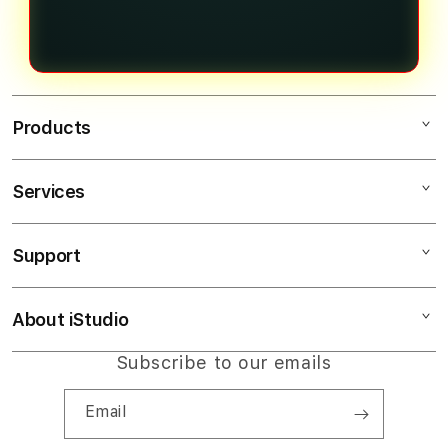
Service kami via Live Chat dengan
melampirkan bukti transfer agar
langsung dibantu proses manual.
Products
Services
RAJACUAN
RAJA CUAN
Support
AppleCare+
RAJACUAN LOGIN
Corporate
RAJACUAN DAFTAR
About iStudio
My Account
Slot ONLINE
RAJACUAN LIVECHAT
Collection & Delivery
Subscribe to our emails
Elush Service Provider
RAJACUAN LINK
About Us
Returns & Exchanges
Financing Options
Email
Find an iStudio near you
Contact Us
Trade-in