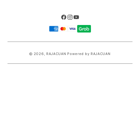
Why Shop at iStudio
FAQ
Traveller’s Reservation
Elush Corporate Website
Privacy Policy
Facebook
Instagram
YouTube
Payment
Site Terms of Use
methods
© 2026,
RAJACUAN
Powered by RAJACUAN