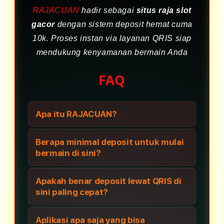
RAJACUAN
hadir sebagai
situs raja slot
gacor
dengan sistem deposit hemat cuma
10k. Proses instan via layanan QRIS siap
mendukung kenyamanan bermain Anda
FAQ
Apa itu RAJACUAN?
RAJACUAN adalah situs
slot online
Berapa minimal deposit untuk mulai
resmi yang menyediakan berbagai
bermain di sini?
macam permainan game
slot
dengan
Sangat terjangkau, kamu sudah bisa
sistem transaksi yang mudah dan
Apakah benar deposit lewat QRIS di
mulai bermain dan mencoba
ramah modal receh.
sini paling cepat?
keberuntungan hanya dengan
Benar sekali. Kami menggunakan
minimal deposit Rp 10.000
saja.
Aplikasi apa saja yang bisa