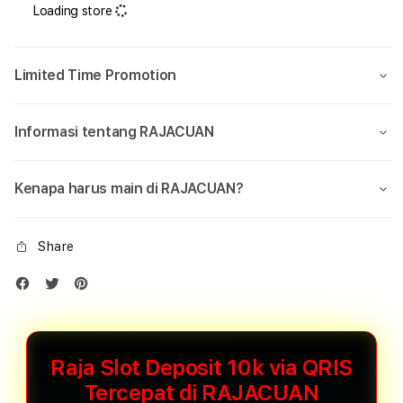
Deposit
Depo
Loading store
10k
10k
via
via
QRIS
QRIS
Limited Time Promotion
Tercepat
Terc
di
di
RAJACUAN
RAJ
Informasi tentang RAJACUAN
Kenapa harus main di RAJACUAN?
Share
Raja Slot Deposit 10k via QRIS
Tercepat di RAJACUAN