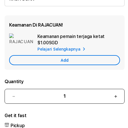
Keamanan Di RAJACUAN!
Keamanan pemain terjaga ketat
Ad
$1.00SGD
App
Pelajari Selengkapnya
Car
Add
Quantity
Decrease
Incr
quantity
quant
for
for
Get it fast
Raja
Raja
Slot
Slot
Pickup