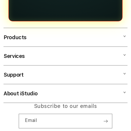
Service kami via Live Chat dengan
melampirkan bukti transfer agar
langsung dibantu proses manual.
Products
Services
RAJACUAN
RAJA CUAN
Support
AppleCare+
RAJACUAN LOGIN
Corporate
RAJACUAN DAFTAR
About iStudio
My Account
Slot ONLINE
RAJACUAN LIVECHAT
Collection & Delivery
Subscribe to our emails
Elush Service Provider
RAJACUAN LINK
About Us
Returns & Exchanges
Financing Options
Email
Find an iStudio near you
Contact Us
Trade-in