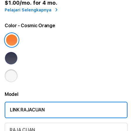
$1.00
/mo. for 4 mo.
Pelajari Selengkapnya
Color
- Cosmic Orange
Model
LINK RAJACUAN
RAJA CUAN