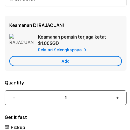
Keamanan Di RAJACUAN!
Keamanan pemain terjaga ketat
Ad
$1.00SGD
App
Pelajari Selengkapnya
Car
Add
Quantity
Decrease
Incr
quantity
quant
for
for
Get it fast
Raja
Raja
Slot
Slot
Pickup