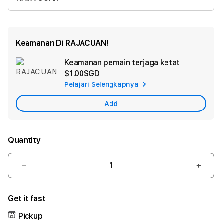
Keamanan Di RAJACUAN!
Keamanan pemain terjaga ketat
Ad
$1.00SGD
App
Pelajari Selengkapnya
Car
Add
Quantity
Decrease
Incr
quantity
quant
for
for
Get it fast
Raja
Raja
Slot
Slot
Pickup