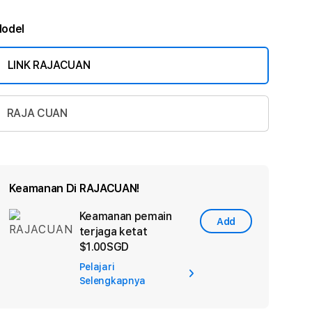
odel
LINK RAJACUAN
RAJA CUAN
Keamanan Di RAJACUAN!
Keamanan pemain
Add
Add
terjaga ketat
Apple
$1.00SGD
Care
Pelajari
Selengkapnya