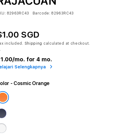
RAJACUAN
KU:
82963RC43
Barcode:
82963RC43
$1.00 SGD
ax included.
Shipping
calculated at checkout.
r
1.00
/mo. for 4 mo.
elajari Selengkapnya
olor
- Cosmic Orange