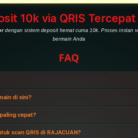
in
modal
osit 10k via QRIS Tercep
or
dengan sistem deposit hemat cuma 10k. Proses instan
bermain Anda
FAQ
 yang menyediakan berbagai macam permainan gam
ain di sini?
ai bermain dan mencoba keberuntungan hanya dengan
m
 paling cepat?
QRIS otomatis
, jadi begitu kamu selesai scan dan tr
 untuk scan QRIS di RAJACUAN?
gu lama.