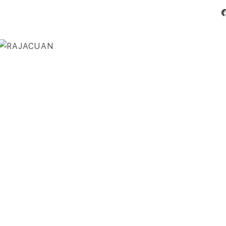
Open
media
5
in
modal