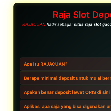
in
modal
Raja Slot Dep
RAJACUAN
hadir sebagai
situs raja slot gac
Apa itu RAJACUAN?
RAJACUAN adalah situs
slot online
resmi
Berapa minimal deposit untuk mulai berm
dan ramah modal receh.
Sangat terjangkau, kamu sudah bisa mul
Apakah benar deposit lewat QRIS di sini
Benar sekali. Kami menggunakan sistem
Aplikasi apa saja yang bisa digunakan
dalam hitungan detik tanpa harus menung