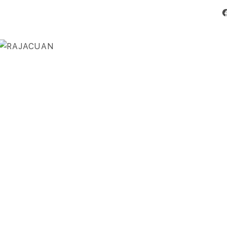
Open
media
5
in
modal