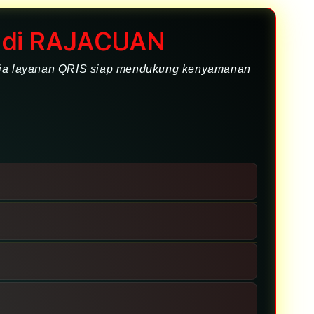
at di RAJACUAN
 via layanan QRIS siap mendukung kenyamanan
e
slot
dengan sistem transaksi yang mudah
inimal deposit Rp 10.000
saja.
ansfer, saldo akan langsung masuk ke akun