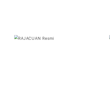
Open
media
2
in
modal