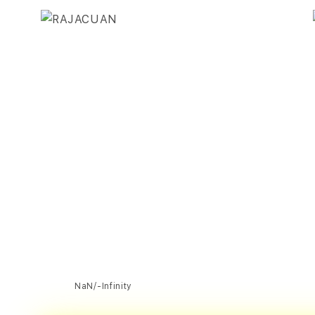
Open
media
6
in
modal
Open
of
NaN
/
-Infinity
media
8