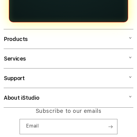
Service kami via Live Chat dengan
melampirkan bukti transfer agar
langsung dibantu proses manual.
Products
Services
RAJACUAN
RAJA CUAN
Support
AppleCare+
RAJACUAN LOGIN
Corporate
RAJACUAN DAFTAR
About iStudio
My Account
Slot ONLINE
RAJACUAN LIVECHAT
Collection & Delivery
Subscribe to our emails
Elush Service Provider
RAJACUAN LINK
About Us
Returns & Exchanges
Financing Options
Email
Find an iStudio near you
Contact Us
Trade-in