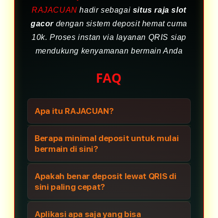
RAJACUAN
hadir sebagai
situs raja slot
gacor
dengan sistem deposit hemat cuma
10k. Proses instan via layanan QRIS siap
mendukung kenyamanan bermain Anda
FAQ
Apa itu RAJACUAN?
RAJACUAN adalah situs
slot online
Berapa minimal deposit untuk mulai
resmi yang menyediakan berbagai
bermain di sini?
macam permainan game
slot
dengan
Sangat terjangkau, kamu sudah bisa
sistem transaksi yang mudah dan
Apakah benar deposit lewat QRIS di
mulai bermain dan mencoba
ramah modal receh.
sini paling cepat?
keberuntungan hanya dengan
Benar sekali. Kami menggunakan
minimal deposit Rp 10.000
saja.
Aplikasi apa saja yang bisa