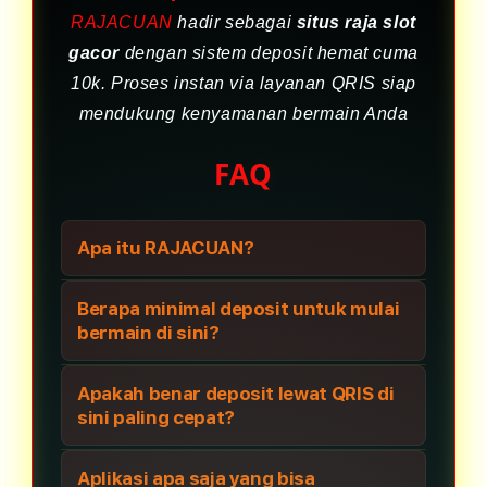
RAJACUAN
hadir sebagai
situs raja slot
gacor
dengan sistem deposit hemat cuma
10k. Proses instan via layanan QRIS siap
mendukung kenyamanan bermain Anda
FAQ
Apa itu RAJACUAN?
RAJACUAN adalah situs
slot online
Berapa minimal deposit untuk mulai
resmi yang menyediakan berbagai
bermain di sini?
macam permainan game
slot
dengan
Sangat terjangkau, kamu sudah bisa
sistem transaksi yang mudah dan
Apakah benar deposit lewat QRIS di
mulai bermain dan mencoba
ramah modal receh.
sini paling cepat?
keberuntungan hanya dengan
Benar sekali. Kami menggunakan
minimal deposit Rp 10.000
saja.
Aplikasi apa saja yang bisa