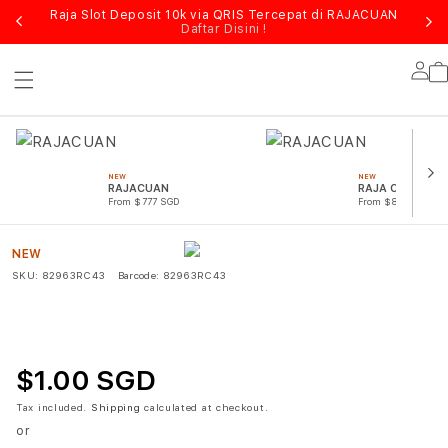
Raja Slot Deposit 10k via QRIS Tercepat di RAJACUAN
mah
Daftar Disini !
Lo
in
NEW
NEW
RAJACUAN
RAJA CUAN
From $777 SGD
From $888 SGD
NEW
SKU:
82963RC43
Barcode:
82963RC43
$1.00 SGD
Tax included.
Shipping
calculated at checkout.
or