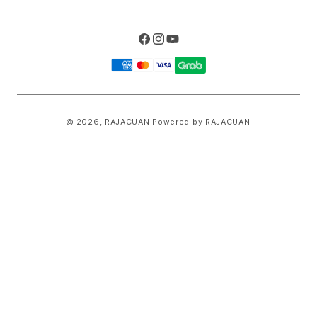
Why Shop at iStudio
FAQ
Traveller’s Reservation
Elush Corporate Website
Privacy Policy
Facebook
Instagram
YouTube
Payment
Site Terms of Use
methods
© 2026,
RAJACUAN
Powered by RAJACUAN