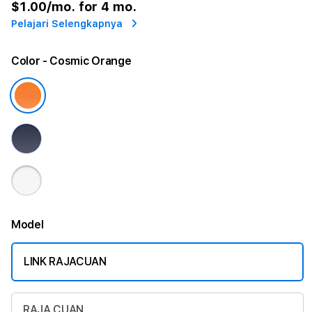
$1.00
/mo. for 4 mo.
Pelajari Selengkapnya
Color
- Cosmic Orange
Model
LINK RAJACUAN
RAJA CUAN