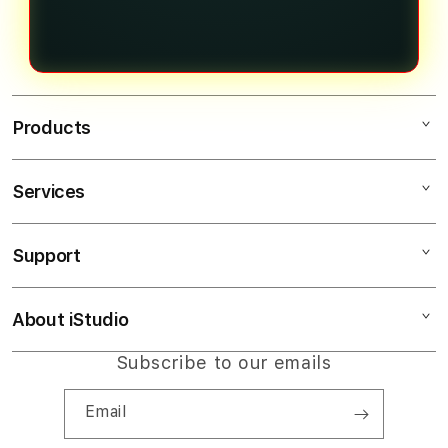
Service kami via Live Chat dengan
melampirkan bukti transfer agar
langsung dibantu proses manual.
Products
Services
RAJACUAN
RAJA CUAN
Support
AppleCare+
RAJACUAN LOGIN
Corporate
RAJACUAN DAFTAR
About iStudio
My Account
Slot ONLINE
RAJACUAN LIVECHAT
Collection & Delivery
Subscribe to our emails
Elush Service Provider
RAJACUAN LINK
About Us
Returns & Exchanges
Financing Options
Email
Find an iStudio near you
Contact Us
Trade-in