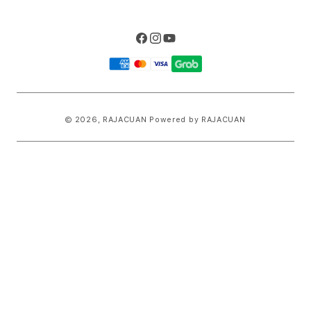
Why Shop at iStudio
FAQ
Traveller’s Reservation
Elush Corporate Website
Privacy Policy
Facebook
Instagram
YouTube
Payment
Site Terms of Use
methods
© 2026,
RAJACUAN
Powered by RAJACUAN