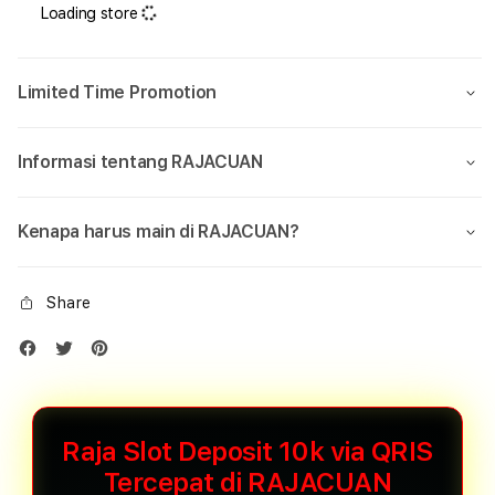
Deposit
Depo
Loading store
10k
10k
via
via
QRIS
QRIS
Limited Time Promotion
Tercepat
Terc
di
di
RAJACUAN
RAJ
Informasi tentang RAJACUAN
Kenapa harus main di RAJACUAN?
Share
Raja Slot Deposit 10k via QRIS
Tercepat di RAJACUAN