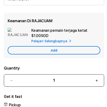
Keamanan Di RAJACUAN!
Keamanan pemain terjaga ketat
Ad
$1.00SGD
App
Pelajari Selengkapnya
Car
Add
Quantity
Decrease
Incr
quantity
quant
for
for
Get it fast
Raja
Raja
Slot
Slot
Pickup