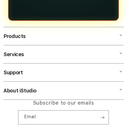
Service kami via Live Chat dengan
melampirkan bukti transfer agar
langsung dibantu proses manual.
Products
Services
RAJACUAN
RAJA CUAN
Support
AppleCare+
RAJACUAN LOGIN
Corporate
RAJACUAN DAFTAR
About iStudio
My Account
Slot ONLINE
RAJACUAN LIVECHAT
Collection & Delivery
Subscribe to our emails
Elush Service Provider
RAJACUAN LINK
About Us
Returns & Exchanges
Financing Options
Email
Find an iStudio near you
Contact Us
Trade-in