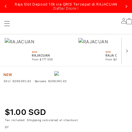
Raja Slot Deposit 10k via QRIS Tercepat di RAJACUAN
mah
Daftar Disini !
Lo
in
NEW
NEW
RAJACUAN
RAJA CUAN
From $777 SGD
From $888 SGD
NEW
SKU:
82963RC43
Barcode:
82963RC43
$1.00 SGD
Tax included.
Shipping
calculated at checkout.
or