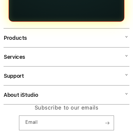
Service kami via Live Chat dengan
melampirkan bukti transfer agar
langsung dibantu proses manual.
Products
Services
RAJACUAN
RAJA CUAN
Support
AppleCare+
RAJACUAN LOGIN
Corporate
RAJACUAN DAFTAR
About iStudio
My Account
Slot ONLINE
RAJACUAN LIVECHAT
Collection & Delivery
Subscribe to our emails
Elush Service Provider
RAJACUAN LINK
About Us
Returns & Exchanges
Financing Options
Email
Find an iStudio near you
Contact Us
Trade-in