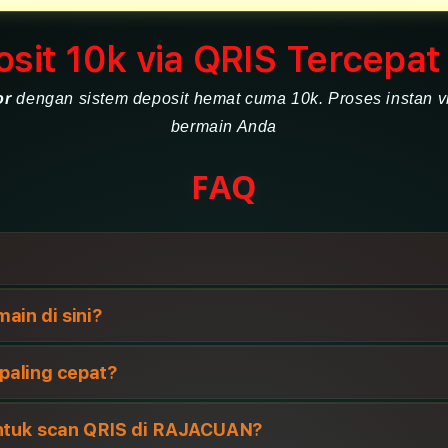
in
modal
osit 10k via QRIS Tercep
or
dengan sistem deposit hemat cuma 10k. Proses instan
bermain Anda
FAQ
 yang menyediakan berbagai macam permainan gam
ain di sini?
ai bermain dan mencoba keberuntungan hanya dengan
m
 paling cepat?
QRIS otomatis
, jadi begitu kamu selesai scan dan tr
 untuk scan QRIS di RAJACUAN?
gu lama.