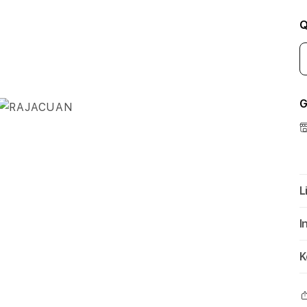
Q
G
Open
media
3
in
modal
L
I
K