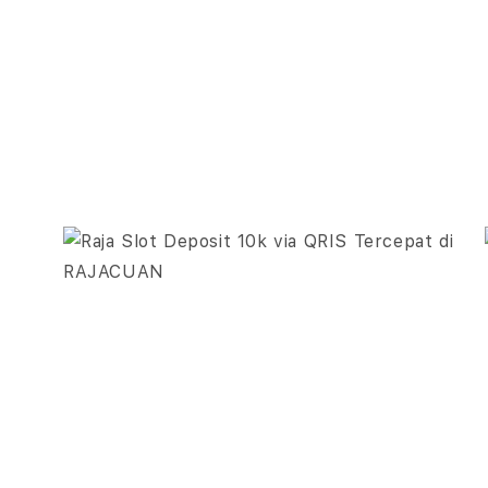
Open
media
1
in
modal