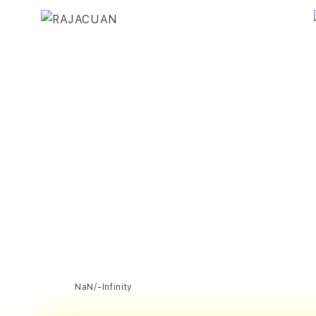
Open
media
6
in
modal
Open
of
NaN
/
-Infinity
media
8