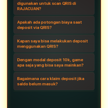
sistem
QRIS otomatis
, jadi begitu
digunakan untuk scan QRIS di
kamu selesai scan dan transfer, saldo
RAJACUAN?
akan langsung masuk ke akun dalam
Semua aplikasi yang mendukung
hitungan detik tanpa harus
Apakah ada potongan biaya saat
pembayaran
QRIS
bisa digunakan,
deposit via QRIS?
menunggu lama.
mulai dari e-wallet seperti Dana,
Tidak ada sama sekali. Deposit
Rp
OVO, GoPay, LinkAja, hingga layanan
Kapan saya bisa melakukan deposit
10.000
via
QRIS
akan masuk utuh ke
mobile banking dari bank apa pun.
menggunakan QRIS?
saldo akun kamu senilai Rp 10.000
Layanan deposit QRIS di RAJACUAN
tanpa potongan biaya admin.
Dengan modal deposit 10k, game
tersedia dan aktif selama 24 jam
apa saja yang bisa saya mainkan?
nonstop setiap hari, selama tidak
Kamu bebas memilih dan memainkan
ada gangguan massal dari pihak
Bagaimana cara klaim deposit jika
semua jenis game
slot
yang tersedia
bank atau penyedia e-wallet.
saldo belum masuk?
di platform kami, mulai dari
Jika terjadi kendala jaringan yang
Pragmatic Play
,
PG Soft
, hingga
membuat saldo tertunda, kamu
provider populer lainnya.
tinggal hubungi layanan Customer