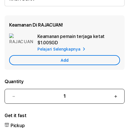
Keamanan Di RAJACUAN!
Keamanan pemain terjaga ketat
Ad
$1.00SGD
App
Pelajari Selengkapnya
Car
Add
Quantity
Decrease
Incr
quantity
quant
for
for
Get it fast
Raja
Raja
Slot
Slot
Pickup