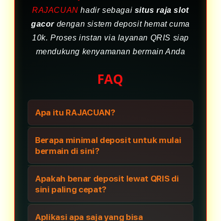
RAJACUAN
hadir sebagai
situs raja slot
gacor
dengan sistem deposit hemat cuma
10k. Proses instan via layanan QRIS siap
mendukung kenyamanan bermain Anda
FAQ
Apa itu RAJACUAN?
RAJACUAN adalah situs
slot online
Berapa minimal deposit untuk mulai
resmi yang menyediakan berbagai
bermain di sini?
macam permainan game
slot
dengan
Sangat terjangkau, kamu sudah bisa
sistem transaksi yang mudah dan
Apakah benar deposit lewat QRIS di
mulai bermain dan mencoba
ramah modal receh.
sini paling cepat?
keberuntungan hanya dengan
Benar sekali. Kami menggunakan
minimal deposit Rp 10.000
saja.
Aplikasi apa saja yang bisa