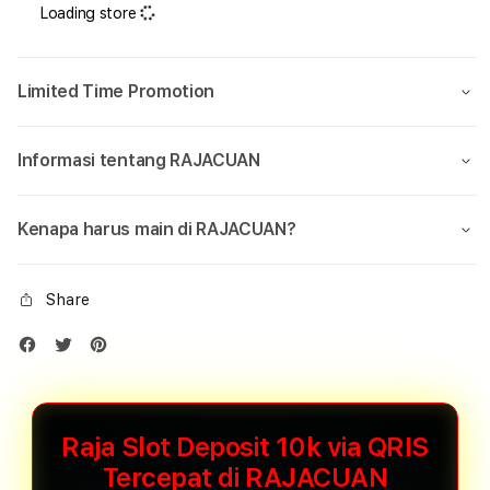
Deposit
Depo
Loading store
10k
10k
via
via
QRIS
QRIS
Limited Time Promotion
Tercepat
Terc
di
di
RAJACUAN
RAJ
Informasi tentang RAJACUAN
Kenapa harus main di RAJACUAN?
Share
Raja Slot Deposit 10k via QRIS
Tercepat di RAJACUAN