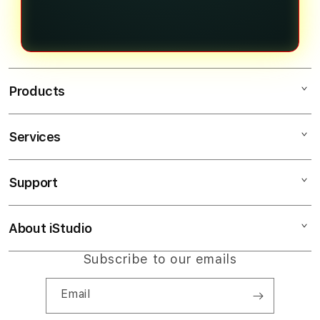
Service kami via Live Chat dengan
melampirkan bukti transfer agar
langsung dibantu proses manual.
Products
Services
RAJACUAN
RAJA CUAN
Support
AppleCare+
RAJACUAN LOGIN
Corporate
RAJACUAN DAFTAR
About iStudio
My Account
Slot ONLINE
RAJACUAN LIVECHAT
Collection & Delivery
Subscribe to our emails
Elush Service Provider
RAJACUAN LINK
About Us
Returns & Exchanges
Financing Options
Email
Find an iStudio near you
Contact Us
Trade-in