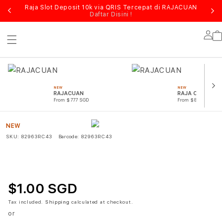
Raja Slot Deposit 10k via QRIS Tercepat di RAJACUAN
mah
Daftar Disini !
Lo
in
NEW
NEW
RAJACUAN
RAJA CUAN
From $777 SGD
From $888 SGD
NEW
SKU:
82963RC43
Barcode:
82963RC43
$1.00 SGD
Tax included.
Shipping
calculated at checkout.
or