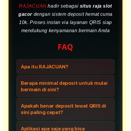
RAJACUAN
hadir sebagai
situs raja slot
gacor
dengan sistem deposit hemat cuma
10k. Proses instan via layanan QRIS siap
mendukung kenyamanan bermain Anda
FAQ
Apa itu RAJACUAN?
RAJACUAN adalah situs
slot online
Berapa minimal deposit untuk mulai
resmi yang menyediakan berbagai
bermain di sini?
macam permainan game
slot
dengan
Sangat terjangkau, kamu sudah bisa
sistem transaksi yang mudah dan
Apakah benar deposit lewat QRIS di
mulai bermain dan mencoba
ramah modal receh.
sini paling cepat?
keberuntungan hanya dengan
Benar sekali. Kami menggunakan
minimal deposit Rp 10.000
saja.
Aplikasi apa saja yang bisa