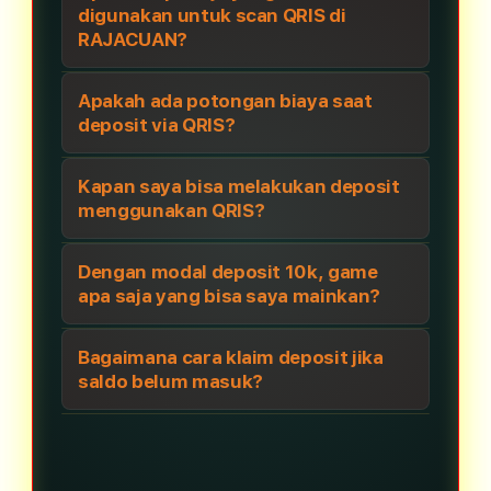
sistem
QRIS otomatis
, jadi begitu
digunakan untuk scan QRIS di
kamu selesai scan dan transfer, saldo
RAJACUAN?
akan langsung masuk ke akun dalam
Semua aplikasi yang mendukung
hitungan detik tanpa harus
Apakah ada potongan biaya saat
pembayaran
QRIS
bisa digunakan,
deposit via QRIS?
menunggu lama.
mulai dari e-wallet seperti Dana,
Tidak ada sama sekali. Deposit
Rp
OVO, GoPay, LinkAja, hingga layanan
Kapan saya bisa melakukan deposit
10.000
via
QRIS
akan masuk utuh ke
mobile banking dari bank apa pun.
menggunakan QRIS?
saldo akun kamu senilai Rp 10.000
Layanan deposit QRIS di RAJACUAN
tanpa potongan biaya admin.
Dengan modal deposit 10k, game
tersedia dan aktif selama 24 jam
apa saja yang bisa saya mainkan?
nonstop setiap hari, selama tidak
Kamu bebas memilih dan memainkan
ada gangguan massal dari pihak
Bagaimana cara klaim deposit jika
semua jenis game
slot
yang tersedia
bank atau penyedia e-wallet.
saldo belum masuk?
di platform kami, mulai dari
Jika terjadi kendala jaringan yang
Pragmatic Play
,
PG Soft
, hingga
membuat saldo tertunda, kamu
provider populer lainnya.
tinggal hubungi layanan Customer