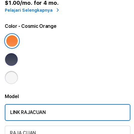
$1.00
/mo. for 4 mo.
Pelajari Selengkapnya
Color
- Cosmic Orange
Model
LINK RAJACUAN
RAJA CUAN