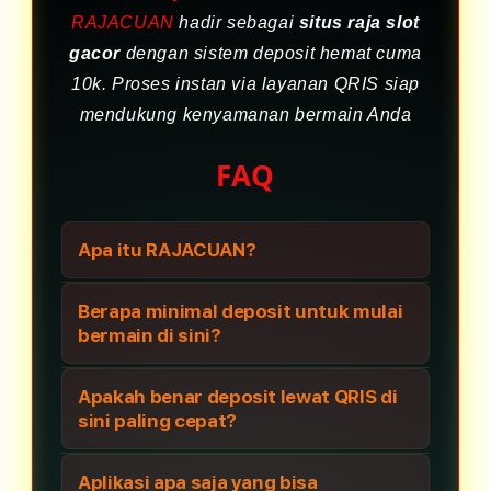
RAJACUAN
hadir sebagai
situs raja slot
gacor
dengan sistem deposit hemat cuma
10k. Proses instan via layanan QRIS siap
mendukung kenyamanan bermain Anda
FAQ
Apa itu RAJACUAN?
RAJACUAN adalah situs
slot online
Berapa minimal deposit untuk mulai
resmi yang menyediakan berbagai
bermain di sini?
macam permainan game
slot
dengan
Sangat terjangkau, kamu sudah bisa
sistem transaksi yang mudah dan
Apakah benar deposit lewat QRIS di
mulai bermain dan mencoba
ramah modal receh.
sini paling cepat?
keberuntungan hanya dengan
Benar sekali. Kami menggunakan
minimal deposit Rp 10.000
saja.
Aplikasi apa saja yang bisa