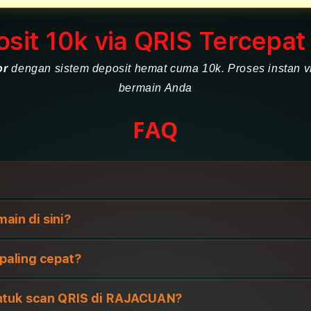
in
modal
osit 10k via QRIS Tercep
or
dengan sistem deposit hemat cuma 10k. Proses instan
bermain Anda
FAQ
 yang menyediakan berbagai macam permainan gam
ain di sini?
ai bermain dan mencoba keberuntungan hanya dengan
m
 paling cepat?
QRIS otomatis
, jadi begitu kamu selesai scan dan tr
 untuk scan QRIS di RAJACUAN?
gu lama.