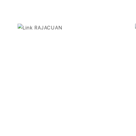
Open
media
4
in
modal