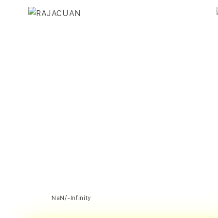
Open
media
6
in
modal
Open
of
NaN
/
-Infinity
media
8