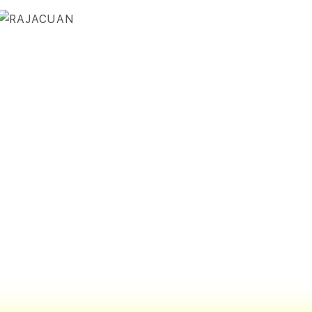
Open
media
7
in
modal
Open
media
9