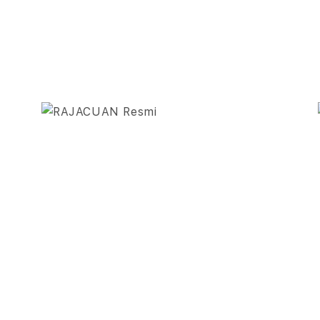
Open
media
2
in
modal