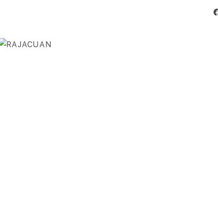
Open
media
5
in
modal