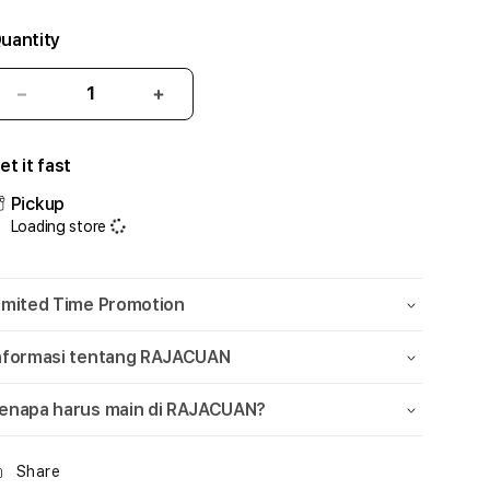
uantity
Decrease
Increase
quantity
quantity
for
for
et it fast
Raja
Raja
Slot
Slot
Pickup
Deposit
Deposit
Loading store
10k
10k
via
via
QRIS
QRIS
imited Time Promotion
Tercepat
Tercepat
di
di
RAJACUAN
RAJACUAN
nformasi tentang RAJACUAN
enapa harus main di RAJACUAN?
Share