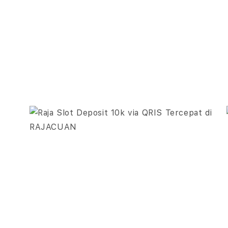
Open
media
1
in
modal