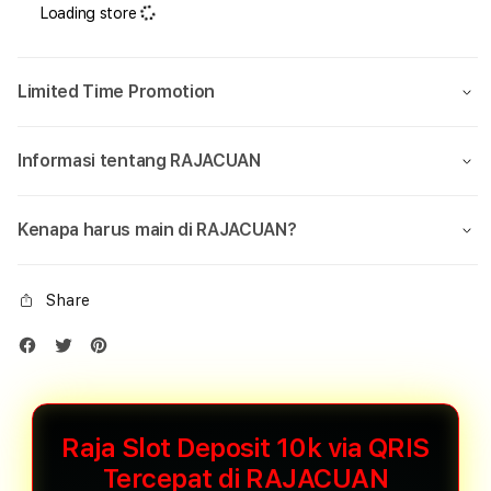
Deposit
Depo
Loading store
10k
10k
via
via
QRIS
QRIS
Limited Time Promotion
Tercepat
Terc
di
di
RAJACUAN
RAJ
Informasi tentang RAJACUAN
Kenapa harus main di RAJACUAN?
Share
Raja Slot Deposit 10k via QRIS
Tercepat di RAJACUAN