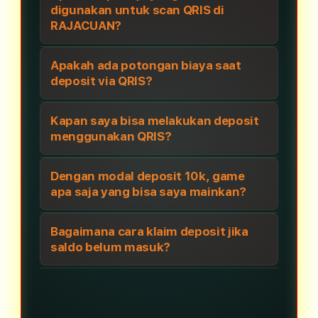
sistem
QRIS otomatis
, jadi begitu
digunakan untuk scan QRIS di
kamu selesai scan dan transfer, saldo
RAJACUAN?
akan langsung masuk ke akun dalam
Semua aplikasi yang mendukung
hitungan detik tanpa harus
Apakah ada potongan biaya saat
pembayaran
QRIS
bisa digunakan,
deposit via QRIS?
menunggu lama.
mulai dari e-wallet seperti Dana,
Tidak ada sama sekali. Deposit
Rp
OVO, GoPay, LinkAja, hingga layanan
Kapan saya bisa melakukan deposit
10.000
via
QRIS
akan masuk utuh ke
mobile banking dari bank apa pun.
menggunakan QRIS?
saldo akun kamu senilai Rp 10.000
Layanan deposit QRIS di RAJACUAN
tanpa potongan biaya admin.
Dengan modal deposit 10k, game
tersedia dan aktif selama 24 jam
apa saja yang bisa saya mainkan?
nonstop setiap hari, selama tidak
Kamu bebas memilih dan memainkan
ada gangguan massal dari pihak
Bagaimana cara klaim deposit jika
semua jenis game
slot
yang tersedia
bank atau penyedia e-wallet.
saldo belum masuk?
di platform kami, mulai dari
Jika terjadi kendala jaringan yang
Pragmatic Play
,
PG Soft
, hingga
membuat saldo tertunda, kamu
provider populer lainnya.
tinggal hubungi layanan Customer