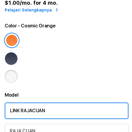
$1.00
/mo. for 4 mo.
Pelajari Selengkapnya
Color
- Cosmic Orange
Model
LINK RAJACUAN
RAJA CUAN