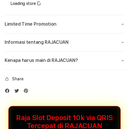
Deposit
Depo
Loading store
10k
10k
via
via
QRIS
QRIS
Limited Time Promotion
Tercepat
Terc
di
di
RAJACUAN
RAJ
Informasi tentang RAJACUAN
Kenapa harus main di RAJACUAN?
Share
Raja Slot Deposit 10k via QRIS
Tercepat di RAJACUAN