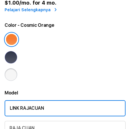
$1.00
/mo. for 4 mo.
Pelajari Selengkapnya
Color
- Cosmic Orange
Model
LINK RAJACUAN
RAJA CUAN