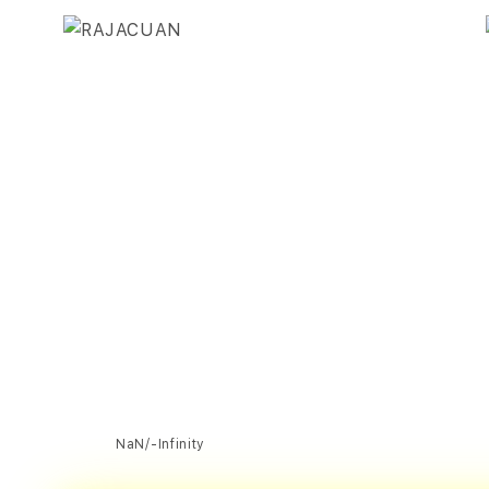
Open
media
6
in
modal
Open
of
NaN
/
-Infinity
media
8