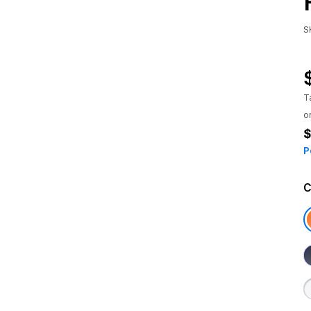
S
T
o
$
P
C