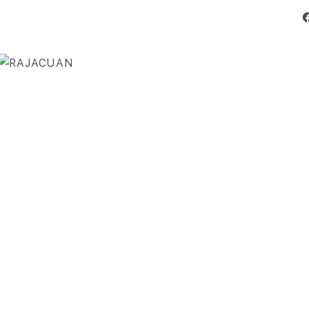
Open
media
5
in
modal