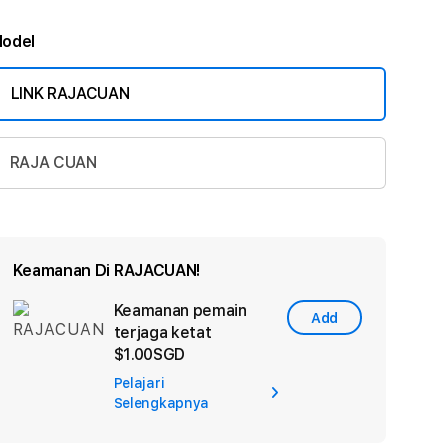
odel
LINK RAJACUAN
RAJA CUAN
Keamanan Di RAJACUAN!
Keamanan pemain
Add
Add
terjaga ketat
Apple
$1.00SGD
Care
Pelajari
Selengkapnya