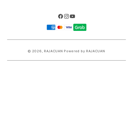
Why Shop at iStudio
FAQ
Traveller’s Reservation
Elush Corporate Website
Privacy Policy
Facebook
Instagram
YouTube
Payment
Site Terms of Use
methods
© 2026,
RAJACUAN
Powered by RAJACUAN