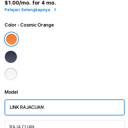
$1.00
/mo. for 4 mo.
Pelajari Selengkapnya
Color
- Cosmic Orange
Model
LINK RAJACUAN
RAJA CUAN