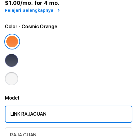
$1.00
/mo. for 4 mo.
Pelajari Selengkapnya
Color
- Cosmic Orange
Model
LINK RAJACUAN
RAJA CUAN