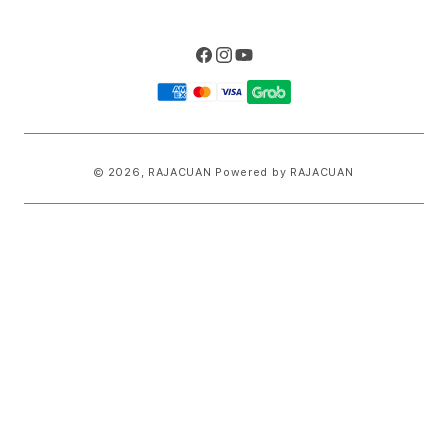
Why Shop at iStudio
FAQ
Traveller’s Reservation
Elush Corporate Website
Privacy Policy
Facebook
Instagram
YouTube
Payment
Site Terms of Use
methods
© 2026,
RAJACUAN
Powered by RAJACUAN