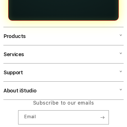
Service kami via Live Chat dengan
melampirkan bukti transfer agar
langsung dibantu proses manual.
Products
Services
RAJACUAN
RAJA CUAN
Support
AppleCare+
RAJACUAN LOGIN
Corporate
RAJACUAN DAFTAR
About iStudio
My Account
Slot ONLINE
RAJACUAN LIVECHAT
Collection & Delivery
Subscribe to our emails
Elush Service Provider
RAJACUAN LINK
About Us
Returns & Exchanges
Financing Options
Email
Find an iStudio near you
Contact Us
Trade-in