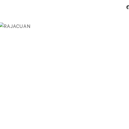
Open
media
5
in
modal