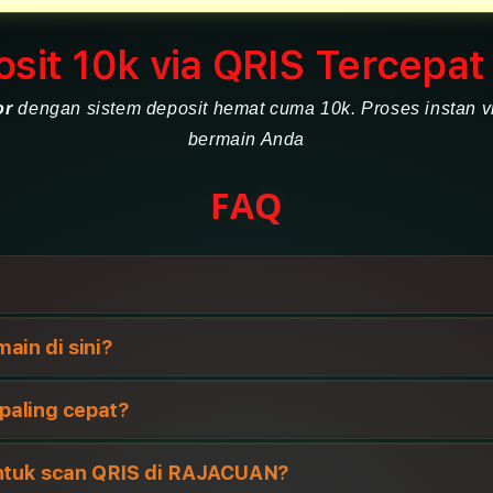
in
modal
osit 10k via QRIS Tercep
or
dengan sistem deposit hemat cuma 10k. Proses instan
bermain Anda
FAQ
 yang menyediakan berbagai macam permainan gam
ain di sini?
ai bermain dan mencoba keberuntungan hanya dengan
m
 paling cepat?
QRIS otomatis
, jadi begitu kamu selesai scan dan tr
 untuk scan QRIS di RAJACUAN?
gu lama.