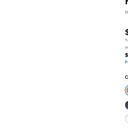
S
T
o
$
P
C