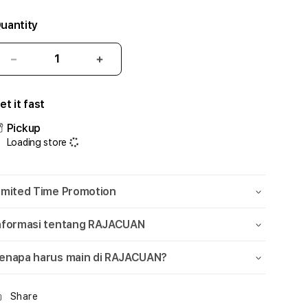
uantity
Decrease
Increase
quantity
quantity
for
for
et it fast
Raja
Raja
Slot
Slot
Pickup
Deposit
Deposit
Loading store
10k
10k
via
via
QRIS
QRIS
imited Time Promotion
Tercepat
Tercepat
di
di
RAJACUAN
RAJACUAN
nformasi tentang RAJACUAN
enapa harus main di RAJACUAN?
Share